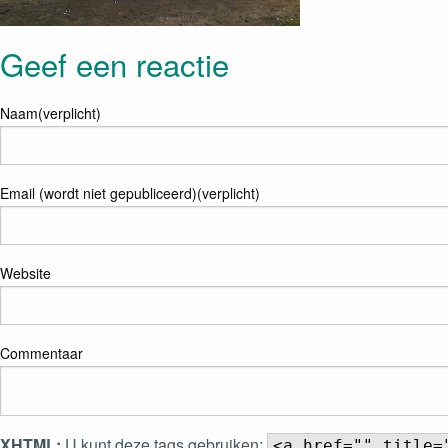
Geef een reactie
Naam(verplicht)
Email (wordt niet gepubliceerd)(verplicht)
Website
Commentaar
XHTML:
U kunt deze tags gebruiken:
<a href="" title=